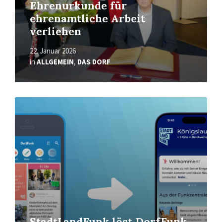
Ehrenurkunde für
ehrenamtliche Arbeit
verliehen
22. Januar 2026
in
ALLGEMEIN
,
DAS DORF
Read
More
StadtLandFunk löst DorfFunk