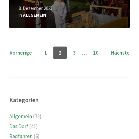
8. Dezember 2025
in
ALLGEMEIN
Seitennummerierung
Vorherige
1
2
3
…
10
Nächste
der
Beiträge
Kategorien
Allgemein
(73)
Das Dorf
(41)
Radfahren
(6)