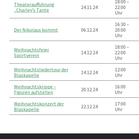
18:00 –
Theateraufführung
24.11.24
22:00
„Charley’s Tante
Uhr
16:30 –
Der Nikolaus kommt
06.12.24
20:00
Uhr
18:00 –
Weihnachtsfeier
14.12.24
22:00
Sportverein
Uhr
Weihnachtsliedertour der
12:00
14.12.24
Blaskapelle
Uhr
Weihnachtskrippe –
16:00
20.12.24
Figuren aufstellen
Uhr
Weihnachtskonzert der
17:00
22.12.24
Blaskapelle
Uhr