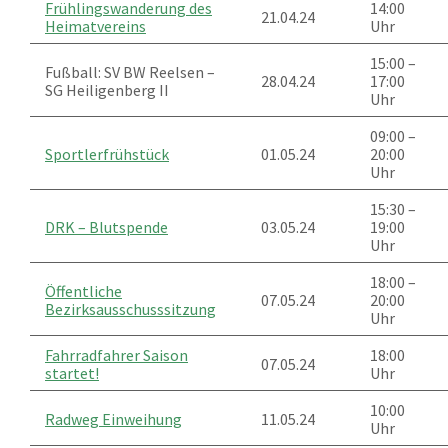
Frühlingswanderung des
14:00
21.04.24
Heimatvereins
Uhr
15:00 –
Fußball: SV BW Reelsen –
28.04.24
17:00
SG Heiligenberg II
Uhr
09:00 –
Sportlerfrühstück
01.05.24
20:00
Uhr
15:30 –
DRK – Blutspende
03.05.24
19:00
Uhr
18:00 –
Öffentliche
07.05.24
20:00
Bezirksausschusssitzung
Uhr
Fahrradfahrer Saison
18:00
07.05.24
startet!
Uhr
10:00
Radweg Einweihung
11.05.24
Uhr