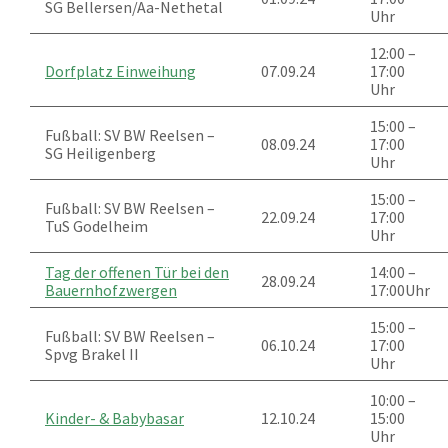
SG Bellersen/Aa-Nethetal
Uhr
12:00 –
Dorfplatz Einweihung
07.09.24
17:00
Uhr
15:00 –
Fußball: SV BW Reelsen –
08.09.24
17:00
SG Heiligenberg
Uhr
15:00 –
Fußball: SV BW Reelsen –
22.09.24
17:00
TuS Godelheim
Uhr
Tag der offenen Tür bei den
14:00 –
28.09.24
Bauernhofzwergen
17:00Uhr
15:00 –
Fußball: SV BW Reelsen –
06.10.24
17:00
Spvg Brakel II
Uhr
10:00 –
Kinder- & Babybasar
12.10.24
15:00
Uhr