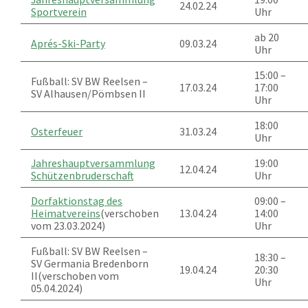
24.02.24
Sportverein
Uhr
ab 20
Aprés-Ski-Party
09.03.24
Uhr
15:00 –
Fußball: SV BW Reelsen –
17.03.24
17:00
SV Alhausen/​Pömbsen II
Uhr
18:00
Osterfeuer
31.03.24
Uhr
Jahreshauptversammlung
19:00
12.04.24
Schützenbruderschaft
Uhr
Dorfaktionstag des
09:00 –
Heimatvereins
(verschoben
13.04.24
14:00
vom 23.03.2024)
Uhr
Fußball: SV BW Reelsen –
18:30 –
SV Germania Bredenborn
19.04.24
20:30
II(verschoben vom
Uhr
05.04.2024)