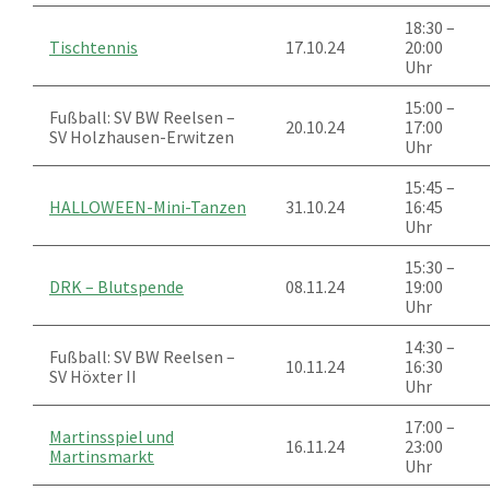
18:30 –
Tischtennis
17.10.24
20:00
Uhr
15:00 –
Fußball: SV BW Reelsen –
20.10.24
17:00
SV Holzhausen-Erwitzen
Uhr
15:45 –
HALLOWEEN-Mini-Tanzen
31.10.24
16:45
Uhr
15:30 –
DRK – Blutspende
08.11.24
19:00
Uhr
14:30 –
Fußball: SV BW Reelsen –
10.11.24
16:30
SV Höxter II
Uhr
17:00 –
Martinsspiel und
16.11.24
23:00
Martinsmarkt
Uhr