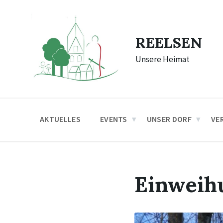
Skip
Skip
Skip
to
to
to
content
main
footer
navigation
REELSEN
Unsere Heimat
AKTUELLES
EVENTS
UNSER DORF
VE
Einweih