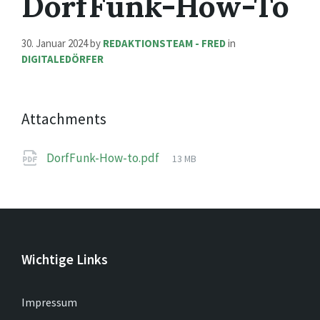
DorfFunk-How-To
30. Januar 2024
by
REDAKTIONSTEAM - FRED
in
DIGITALEDÖRFER
Attachments
File
DorfFunk-How-to.pdf
13 MB
size:
Wichtige Links
Impressum