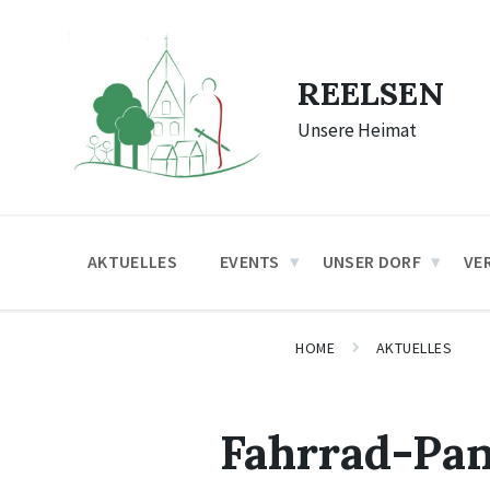
Skip
Skip
Skip
to
to
to
content
main
footer
navigation
REELSEN
Unsere Heimat
AKTUELLES
EVENTS
UNSER DORF
VE
HOME
AKTUELLES
Fahrrad-Pan