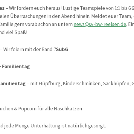
les
– Wir fordern euch heraus! Lustige Teamspiele von 1:1 bis 6:
ielen Überraschungen in den Abend hinein. Meldet euer Team,
amilie gern vorab schon an untern
news@sv-bw-reelsen.de
. E
d viel Spaß!
– Wir feiern mit der Band 7
SubG
– Familientag
Familientag
– mit Hüpfburg, Kinderschminken, Sackhüpfen, G
 Kuchen & Popcorn für alle Naschkatzen
nd jede Menge Unterhaltung ist natürlich gesorgt.