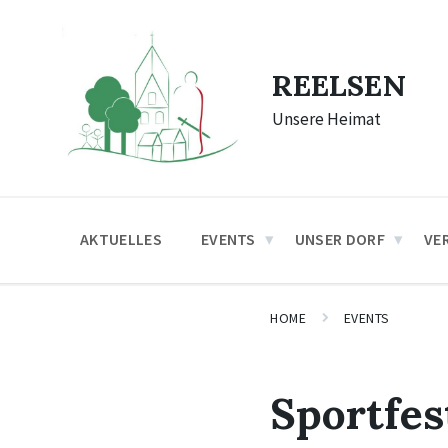
Skip
Skip
Skip
to
to
to
content
main
footer
navigation
REELSEN
Unsere Heimat
AKTUELLES
EVENTS
UNSER DORF
VE
HOME
EVENTS
Sportfes