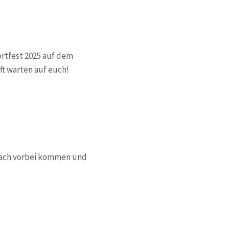
ortfest 2025 auf dem
t warten auf euch!
fach vorbei kommen und