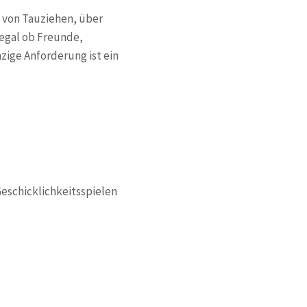
6 von Tauziehen, über
 egal ob Freunde,
inzige Anforderung ist ein
eschicklichkeitsspielen