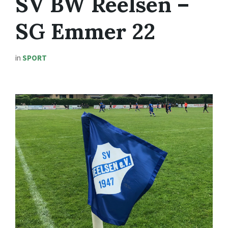
SV BW Reelsen –
SG Emmer 22
in
SPORT