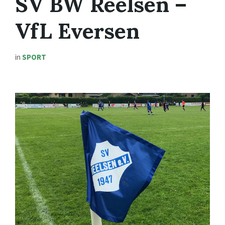
SV BW Reelsen –
VfL Eversen
in
SPORT