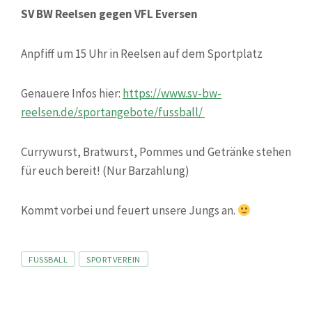
SV BW Reelsen gegen VFL Eversen
Anpfiff um 15 Uhr in Reelsen auf dem Sportplatz
Genauere Infos hier:
https://www.sv-bw-
reelsen.de/sportangebote/fussball/
Currywurst, Bratwurst, Pommes und Getränke stehen
für euch bereit! (Nur Barzahlung)
Kommt vorbei und feuert unsere Jungs an.
Tags
FUSSBALL
SPORTVEREIN