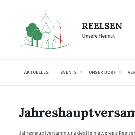
Skip
Skip
Skip
to
to
to
content
main
footer
navigation
REELSEN
Unsere Heimat
AKTUELLES
EVENTS
UNSER DORF
VE
Jahreshauptversa
Jahreshauptversammlung des Heimatvereins Reelse