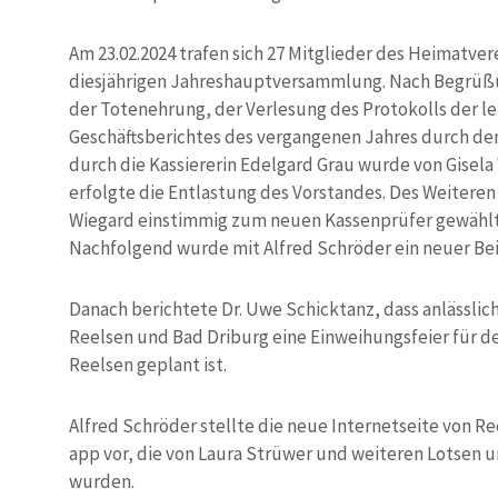
Am 23.02.2024 trafen sich 27 Mitglieder des Heimatve
diesjährigen Jahreshauptversammlung. Nach Begrüßu
der Totenehrung, der Verlesung des Protokolls der 
Geschäftsberichtes des vergangenen Jahres durch de
durch die Kassiererin Edelgard Grau wurde von Gisel
erfolgte die Entlastung des Vorstandes. Des Weitere
Wiegard einstimmig zum neuen Kassenprüfer gewählt
Nachfolgend wurde mit Alfred Schröder ein neuer Beis
Danach berichtete Dr. Uwe Schicktanz, dass anlässli
Reelsen und Bad Driburg eine Einweihungsfeier für de
Reelsen geplant ist.
Alfred Schröder stellte die neue Internetseite von Re
app vor, die von Laura Strüwer und weiteren Lotsen u
wurden.