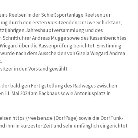
reins Reelsen in der Schießsportanlage Reelsen zur
ng durch den ersten Vorsitzenden Dr. Uwe Schicktanz,
letztjährigen Jahreshauptversammlung und des
n Schriftführer Andreas Mügge sowie des Kassenberichtes
a Wiegard über die Kassenprüfung berichtet. Einstimmig
n wurde nach dem Ausscheiden von Gisela Wiegard Andrea
.
itzer in den Vorstand gewählt.
ch der baldigen Fertigstellung des Radweges zwischen
n 11. Mai 2024 am Backhaus sowie Antoniusplatz in
elsen https://reelsen.de (DorfPage) sowie die DorfFunk-
nd ihm in kürzester Zeit und sehr umfänglich eingerichtet